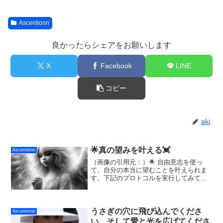
Ascentionn
良かったらシェアをお願いします
X
Facebook
LINE
コピー
aki
🌟真の望みを叶える💓
Ascentionn
（画像の引用元：）🌟 自由意志を使っ
て、自分の本当に望むことを叶えられま
す。下記のプロトコルを実行してみてく
ださい🙂〜〜〜💫望みを叶えるシーケン
ス💫望むことを自分で選んで考えます。
（重要ポイント；自分が望まないことを
考えないこと） ⇩静か...
うさぎの穴に飛び込んでくださ
Ascentionn
い、そして愛と光を広げてくださ