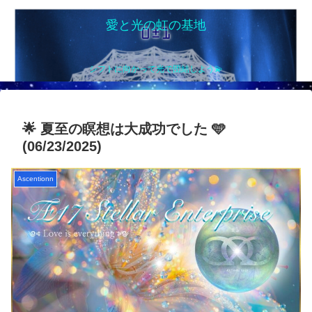
愛と光の虹の基地
シフトに向かって光で団結しよう💫
🌟 夏至の瞑想は大成功でした 🩵
(06/23/2025)
Ascentionn