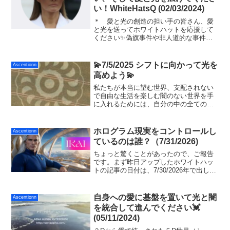
い！WhiteHatsQ (02/03/2024)
＊ 愛と光の創造の担い手の皆さん、愛
と光を送ってホワイトハットを応援して
ください✨偽旗事件や非人道的な事件は
日本でもこれまでも今も起こっています
が、人間がハートで生み出した愛と光は
常に最強のエネルギー共鳴を生み出すた
💫7/5/2025 シフトに向かって光を
Ascentionn
め、量子場のポジティブク...
高めよう💫
私たちが本当に望む世界、支配されない
で自由な生活を楽しむ闇のない世界を手
に入れるためには、自分の中の全ての闇
と執着を切り離して、光に向かって手を
伸ばす必要があります。７/5に向けて恐
怖ではなく光を選択して、さらに周波数
ホログラム現実をコントロールし
Ascentionn
をアップしましょう。
ているのは誰？（7/31/2026)
ちょっと驚くことがあったので、ご報告
です。まず昨日アップしたホワイトハッ
トの記事の日付は、7/30/2026年で出して
いました。古い記事は、当時の日付で出
していました。ところが、今朝眠れなく
て午前3:00にブログを開けてみた友人が
自身への愛に基盤を置いて光と闇
Ascentionn
見たところ...
を統合して進んでください💓
(05/11/2024)