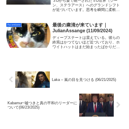
３Dから愛で統一された５D世界（シー
ン、ステラアース）へのグランドシフト
が近づいています。思考を瞬間に柔軟に
切り替えて、内なる平和を見出し、自分
自身への愛に基盤を置いて（グラウンデ
ィングして）、光と闇を統合して進んで
最後の粛清が来ています｜
Ascentionn
ください。
JulianAssange (11/09/2024)
ディープステートは震えている。彼らの
終焉はかつてないほど近づいており、ホ
ワイトハットはまだ始まったばかりだ。
これは世界規模の粛清であり、彼らの腐
敗の痕跡はすべて一掃されるだろう。軍
事法廷は最も腐敗した人物に対して準備
ができている。証拠は？破ることはでき
ない。
Laka – 嵐の目を見つける (06/21/2025)
Kabamur~嘘つきと真の平和のリーダーに
ついて(06/23/2025)