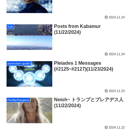
2024.11.24
Posts from Kabamur
Kab
(11/22/2024)
2024.11.24
Pleiades 1 Messages
ascension guide
(#2125~#2127)(11/23/2024)
2024.11.23
Neioh~ トランプとプレアデス人
Familyoftaygeta
(11/22/2024)
2024.11.22