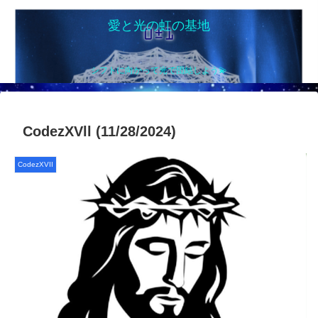
愛と光の虹の基地
シフトに向かって光で団結しよう💫
CodezXVll (11/28/2024)
CodezXVII