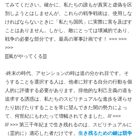
てみてください。確かに、私たちの誰もが真実と虚偽を区
別しようとはしませんが、これらの戦争戦術は、使用しな
ければならないときに「私たち国民」に実際に害を及ぼす
ことはありません。しかし、敵にとっては壊滅的であり、
戦争の必要な部分です。最高の軍事計画です！ >>> >>>
>>>
[[[嵐がやってくる]]]
-終末の時代、アセンションの時は道の分かれ目です。そ
うすることを選択する人は、他者に対する自分の行動を個
人的に評価する必要があります。排他的な利己主義の道を
追求する誘惑は、私たちのスピリチュアルな進歩を遅らせ
たり妨げたりすることを常に望んできた闇の勢力によっ
て、何世紀にもわたって増幅されてきました。/// >>>
/// >>> 第三千年紀まで生き残れるのは、スピリチュアルに
（霊的に）適応した者だけです。
生き残るための鍵は競争