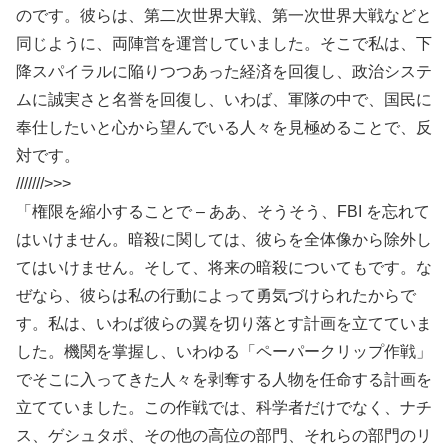
のです。彼らは、第二次世界大戦、第一次世界大戦などと
同じように、両陣営を運営していました。そこで私は、下
降スパイラルに陥りつつあった経済を回復し、政治システ
ムに誠実さと名誉を回復し、いわば、軍隊の中で、国民に
奉仕したいと心から望んでいる人々を見極めることで、反
対です。
///////>>>
「権限を縮小することで – ああ、そうそう、FBI を忘れて
はいけません。暗殺に関しては、彼らを全体像から除外し
てはいけません。そして、将来の暗殺についてもです。な
ぜなら、彼らは私の行動によって勇気づけられたからで
す。私は、いわば彼らの翼を切り落とす計画を立てていま
した。機関を掌握し、いわゆる「ペーパークリップ作戦」
でそこに入ってきた人々を剥奪する人物を任命する計画を
立てていました。この作戦では、科学者だけでなく、ナチ
ス、ゲシュタポ、その他の高位の部門、それらの部門のリ