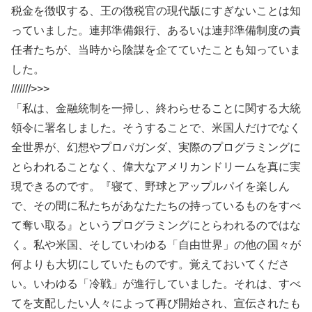
税金を徴収する、王の徴税官の現代版にすぎないことは知
っていました。連邦準備銀行、あるいは連邦準備制度の責
任者たちが、当時から陰謀を企てていたことも知っていま
した。
///////>>>
「私は、金融統制を一掃し、終わらせることに関する大統
領令に署名しました。そうすることで、米国人だけでなく
全世界が、幻想やプロパガンダ、実際のプログラミングに
とらわれることなく、偉大なアメリカンドリームを真に実
現できるのです。『寝て、野球とアップルパイを楽しん
で、その間に私たちがあなたたちの持っているものをすべ
て奪い取る』というプログラミングにとらわれるのではな
く。私や米国、そしていわゆる「自由世界」の他の国々が
何よりも大切にしていたものです。覚えておいてくださ
い。いわゆる「冷戦」が進行していました。それは、すべ
てを支配したい人々によって再び開始され、宣伝されたも