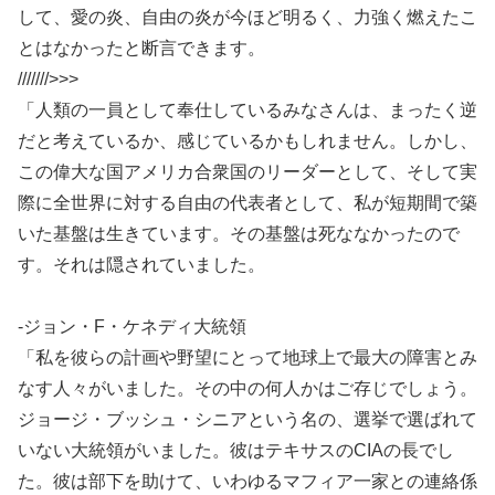
して、愛の炎、自由の炎が今ほど明るく、力強く燃えたこ
とはなかったと断言できます。
///////>>>
「人類の一員として奉仕しているみなさんは、まったく逆
だと考えているか、感じているかもしれません。しかし、
この偉大な国アメリカ合衆国のリーダーとして、そして実
際に全世界に対する自由の代表者として、私が短期間で築
いた基盤は生きています。その基盤は死ななかったので
す。それは隠されていました。
-ジョン・F・ケネディ大統領
「私を彼らの計画や野望にとって地球上で最大の障害とみ
なす人々がいました。その中の何人かはご存じでしょう。
ジョージ・ブッシュ・シニアという名の、選挙で選ばれて
いない大統領がいました。彼はテキサスのCIAの長でし
た。彼は部下を助けて、いわゆるマフィア一家との連絡係