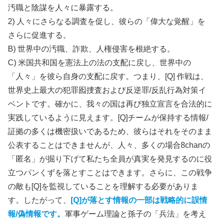
汚職と陰謀を人々に暴露する。
2) 人々にさらなる調査を促し、彼らの「偉大な覚醒」を
さらに促進する。
B) 世界中の汚職、詐欺、人権侵害を根絶する。
C) 米国共和国を憲法上の法の支配に戻し、世界中の
「人々」を彼ら自身の支配に戻す。つまり、[Q] 作戦は、
世界史上最大の犯罪囮捜査および反逆罪/反乱行為対策イ
ベントです。確かに、我々の国は再び独立宣言を合法的に
実践しているように見えます。[Q]チームが保持する情報/
証拠の多くは機密扱いであるため、彼らはそれをそのまま
公表することはできませんが、人々、多くの場合8chanの
「匿名」が掘り下げて私たち全員が真実を発見するのに役
立つパンくずを落とすことはできます。さらに、この戦争
の敵も[Q]を監視していることを理解する必要がありま
す。したがって、
[Q]が落とす情報の一部は戦略的に誤情
報/偽情報です。
軍事ゲーム理論と孫子の「兵法」を考え