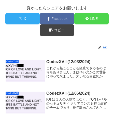
良かったらシェアをお願いします
X
Facebook
LINE
コピー
aki
CodezXVII (12/03/2024)
CodezXVII
これから起こることを阻止できるものは
何もありません。まばゆい光がこの世界
にやって来ました。大いなる目覚めが加
速する中、嵐が来る前に壮大な イベント
が、惑星地球でこの時間に進行中です!
CodezXVII (12/06/2024)
CodezXVII
[Q] は 1 人の人物ではなく、["Q"] レベル
のセキュリティ クリアランスを持つ高官
のチームであり、長年計画されてきた作
戦 (計画) を実行します。その目的の一部