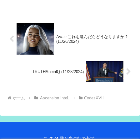
は大規模な情報発信プログラムで、大規
模な世界的な汚職と陰謀を人々に暴露す
ることです。
Aya～これを選んだらどうなりますか？
(11/26/2024)
TRUTHSocialQ (11/28/2024)
ホーム
Ascension Intel.
CodezXVII
© 2024 愛と光の虹の基地.