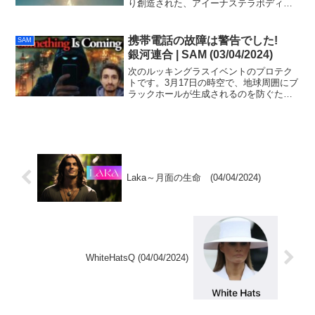
り創造された、アイーナステラボディへ
の進化も可能になります。
携帯電話の故障は警告でした!
SAM
銀河連合 | SAM (03/04/2024)
次のルッキングラスイベントのプロテク
トです。3月17日の時空で、地球周囲にブ
ラックホールが生成されるのを防ぐため
にアシュターコマンド社会記憶複合体の
グループが地球を護衛します。この救助
活動の支援のため、愛の光のエネルギー
を送ってください。
Laka～月面の生命 (04/04/2024)
WhiteHatsQ (04/04/2024)