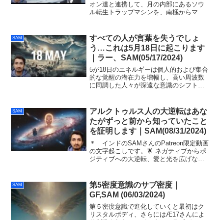
オン達と連携して、月の内部にあるソウ
ル転生トラップマシンを、南極からマシ
ンの稼働の冷却に必要な氷を転送して再
活性化しようとしています。私たちは、
月と南極に愛と光を送る瞑想を行いこれ
すべての人が言葉を失うでしょ
SAM
を阻止できます。
う…これは5月18日に起こります
｜ラー、SAM(05/17/2024)
5が18日のエネルギーは個人的および集合
的な覚醒の潜在力を増幅し、高い周波数
に同調した人々が深遠な意識のシフトを
経験するかもしれません。このタイム-ス
ペースを使いあなた方の最高の目的と調
和して愛と統一の振動にアンカーしてく
アルクトゥルス人の​​大逆転はあな
SAM
ださい。
たがずっと前から知っていたこと
を証明します｜SAM(08/31/2024)
＊ インドのSAMさんのPatreon限定動画
の文字起こしです。🌟 ネガティブからポ
ジティブへの大逆転、愛と光を広げなが
らどんどん進めましょう🙂〜〜〜私たち
はアークトゥリアンです、創造主の愛と
光の中で皆さんにご挨拶します。今日、
第5密度意識のサブ密度｜
SAM
私たちは、地...
GF,SAM (06/03/2024)
第５密度意識で進化していくと最初はク
リスタルボディ、さらにはÆ17さんによ