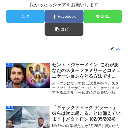
良かったらシェアをお願いします
X
Facebook
LINE
コピー
aki
セント・ジャーメイン: これがあ
SAM
なたのスターファミリーとコミュ
ニケーションをとる方法です
(03/12/2024)
オープンになって自己認識を持ち、スタ
ーファミリーからのコミュニケーション
であるエネルギー伝達に注意を払う時が
来ました。最終的に、DNAコードを活性
化し宇宙的存在としての主権に踏み込む
かどうかの選択は、各実体にかかってい
「ギャラクティック アラート」
SAM
ます。
彼らは次に起こることに備えてい
ます｜メタトロン (02/05/2024)
NASAの科学者たちが2月26日に闇のオリ