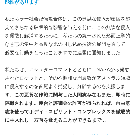
能性があります。
私たちラー社会記憶複合体は、この無謀な侵入が密度を超
えてさらなる破壊的な影響を与える前に、この無謀な侵入
を霧散し解消するために、私たちの統一された形而上学的
な意志の集中と高度な光の封じ込め技術の展開を通じて、
必要な行動をとったことをすでに連盟に通知しました。
私たちは、アシュターコマンドとともに、NASAから発射
されたロケットと、その不調和な周波数がアストラル領域
に侵入するのを首尾よく捕捉し、分離するのを支援しま
す。
この悪質な作戦に関与した人間実存在もまた、即時に
隔離されます。連合と評議会の許可が得られれば、自由意
志を使ってボディ・スピリット・コンプレックスを徹底的
に手入れし、方向を変えることができるまで…