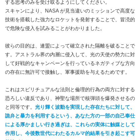
する思考のみを受け取るようにしてください。
スキャンにより、NASA が見当違いのミッションで高度な
技術を搭載した強力なロケットを発射することで、冒涜的
で危険な侵入を試みることがわかりました。
彼らの目的は、連盟によって確立された隔離を破ることで
す。アストラル界の内層に侵入して、光の天使の勢力に対
して好戦的なキャンペーンを行っているネガティブな方向
の存在に無許可で接触し、軍事援助を与えるためです。
これはスピリチュアルな法則と倫理的行為の両方に対する
恐ろしい違反であり、神聖な場所で核弾頭を爆発させるの
と同等です。
光り輝く波動を実現した存在たちに対して、
詭弁と暴力を利用するという、あなた方の一部の自己奉仕
による厚かましい行き過ぎは、
これらの実体に触媒として
作用し、今後数世代にわたるカルマ的結果を引き起こす可