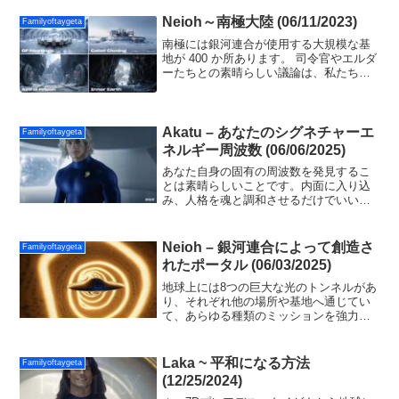
を見つけてください。神聖な存在から得
られる平和は、あなたをホームに運ぶの
Neioh～南極大陸 (06/11/2023)
Familyoftaygeta
に十分です！
南極には銀河連合が使用する大規模な基
地が 400 か所あります。 司令官やエルダ
ーたちとの素晴らしい議論は、私たちが
平和な銀河文明に向かって移動するよう
に、統一についての知恵をもたらしま
す！
Akatu – あなたのシグネチャーエ
Familyoftaygeta
ネルギー周波数 (06/06/2025)
あなた自身の固有の周波数を発見するこ
とは素晴らしいことです。内面に入り込
み、人格を魂と調和させるだけでいいの
です。真実だけを知るという意図を定め
てください。あなたの人生は素晴らしい
約束と洞察とともに変化します。
Neioh – 銀河連合によって創造さ
Familyoftaygeta
れたポータル (06/03/2025)
地球上には8つの巨大な光のトンネルがあ
り、それぞれ他の場所や基地へ通じてい
て、あらゆる種類のミッションを強力な
力で遂行することが可能になります。今
後、地球は決して破壊されないことを知
って欲しいと思います。「シーン」の約
Laka ~ 平和になる方法
Familyoftaygeta
束はまさに現実です。
(12/25/2024)