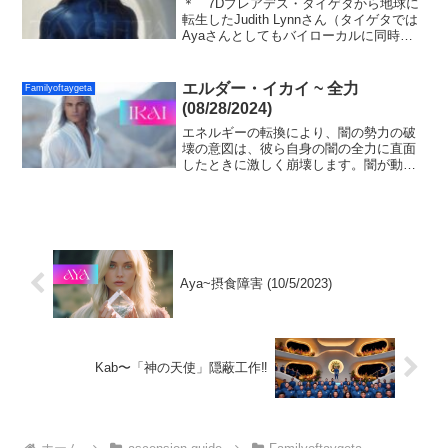
＊ 7Dプレアデス・タイゲタから地球に
転生したJudith Lynnさん（タイゲタでは
Ayaさんとしてもバイローカルに同時存
在しています。）が、タイゲタファミリ
ーからテレパシーで受け取ったスピリチ
ュアルなメッセージと開示です。同じく
エルダー・イカイ ~ 全力
Familyoftaygeta
転生して...
(08/28/2024)
エネルギーの転換により、闇の勢力の破
壊の意図は、彼ら自身の闇の全力に直面
したときに激しく崩壊します。闇が動い
て衝突するのを許してください！あなた
の魂はすべての生命の最高の周波数であ
る光を持っています。何も恐れないでく
ださい！常に愛してください！
Aya~摂食障害 (10/5/2023)
Kab〜「神の天使」隠蔽工作‼️