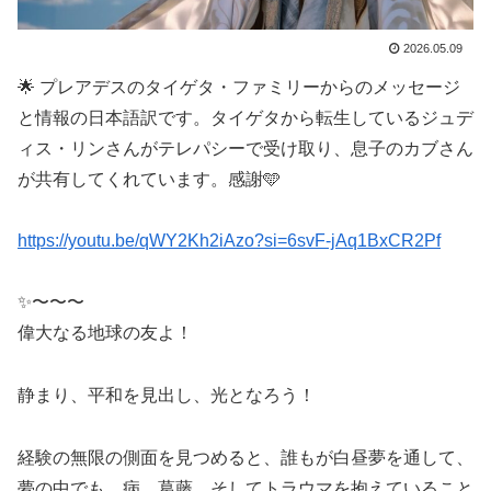
2026.05.09
🌟 プレアデスのタイゲタ・ファミリーからのメッセージ
と情報の日本語訳です。タイゲタから転生しているジュデ
ィス・リンさんがテレパシーで受け取り、息子のカブさん
が共有してくれています。感謝🩵
https://youtu.be/qWY2Kh2iAzo?si=6svF-jAq1BxCR2Pf
✨〜〜〜
偉大なる地球の友よ！
静まり、平和を見出し、光となろう！
経験の無限の側面を見つめると、誰もが白昼夢を通して、
夢の中でも、病、葛藤、そしてトラウマを抱えていること