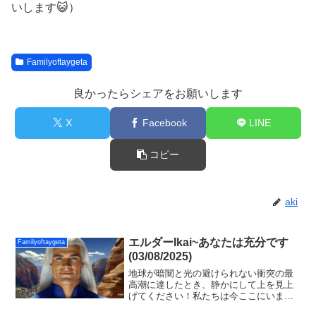
いします😺）
Familyoftaygeta
良かったらシェアをお願いします
X
Facebook
LINE
コピー
aki
エルダーIkai~あなたは充分です
Familyoftaygeta
(03/08/2025)
地球が暗闇と光の避けられない衝突の最
高潮に達したとき、静かにして上を見上
げてください！私たちは今ここにいま
す。自分の魂の内側にある、存在の目的