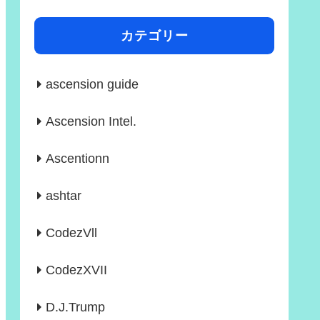
カテゴリー
ascension guide
Ascension Intel.
Ascentionn
ashtar
CodezVll
CodezXVII
D.J.Trump