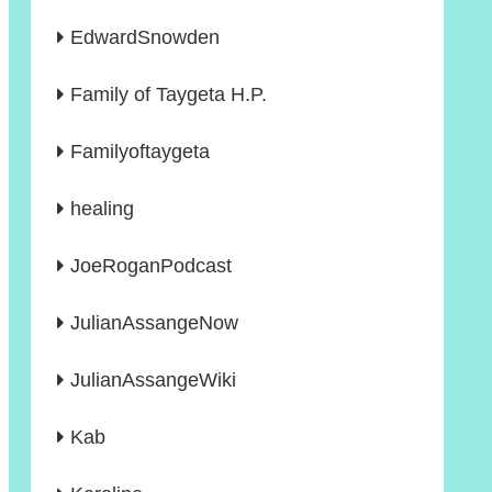
EdwardSnowden
Family of Taygeta H.P.
Familyoftaygeta
healing
JoeRoganPodcast
JulianAssangeNow
JulianAssangeWiki
Kab