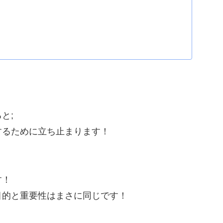
と;
するために立ち止まります！
す！
目的と重要性はまさに同じです！