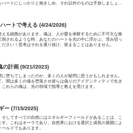
をハートにしっかりと抱きしめ、それ以外のものは手放しましょ
ートで考える (4/24/2026)
考える細胞があります。魂は、人が愛を体験するために不可欠な衝
圧倒されるような時、あなたのハートを光の中に浮かぶ、澄み切っ
ください！思考はそれを通り抜け、留まることはありません。
画 (9/21//2023)
闇に堕ちてしまったのか、多くの人が疑問に思うかもしれません。
て、闇は多くの魂を堕落させ彼らは偽りのアイデンティティで生き
、これらの魂は、光の領域で指導と教えを受けます。
 (7/15/2025)
、そしてすべての自然にはエネルギーフィールドがあることは、こ
ます。これはオーラであり、自然界における選択と成長の展開によ
ィールドでもあります。