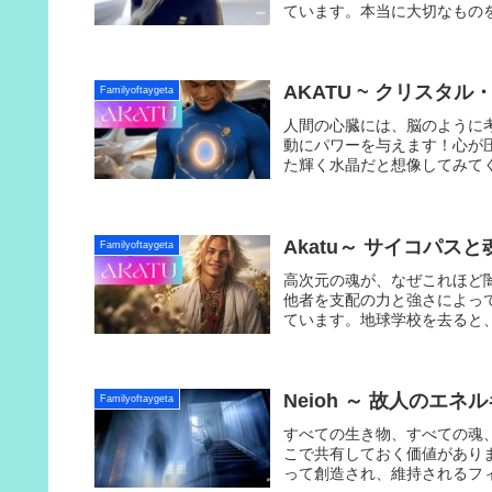
ています。本当に大切なもの
う！
AKATU ~ クリスタル・ハ
Familyoftaygeta
人間の心臓には、脳のように
動にパワーを与えます！心が
た輝く水晶だと想像してみて
Akatu～ サイコパスと魂の計
Familyoftaygeta
高次元の魂が、なぜこれほど
他者を支配の力と強さによっ
ています。地球学校を去ると
Neioh ～ 故人のエネルギー
Familyoftaygeta
すべての生き物、すべての魂
こで共有しておく価値があり
って創造され、維持されるフ