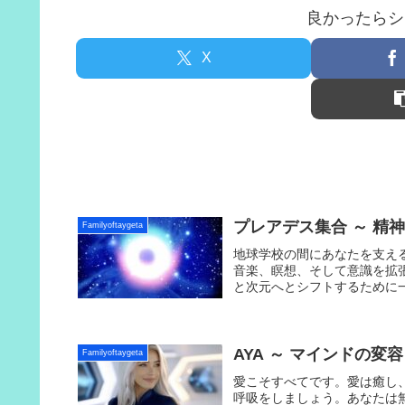
良かったらシ
X
プレアデス集合 ～ 精神 (The
Familyoftaygeta
地球学校の間にあなたを支え
音楽、瞑想、そして意識を拡
と次元へとシフトするために
AYA ～ マインドの変容 (1
Familyoftaygeta
愛こそすべてです。愛は癒し
呼吸をしましょう。あなたは