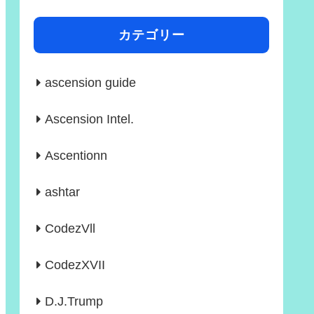
カテゴリー
ascension guide
Ascension Intel.
Ascentionn
ashtar
CodezVll
CodezXVII
D.J.Trump