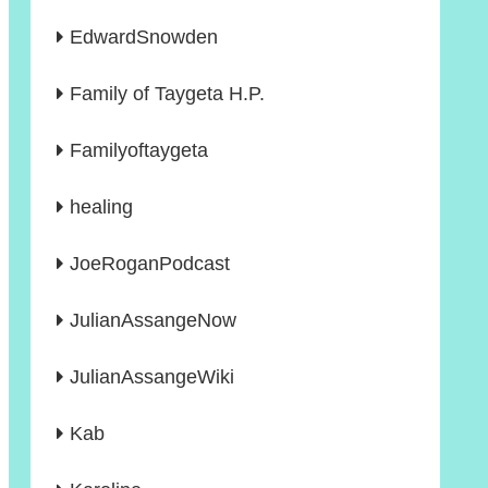
EdwardSnowden
Family of Taygeta H.P.
Familyoftaygeta
healing
JoeRoganPodcast
JulianAssangeNow
JulianAssangeWiki
Kab