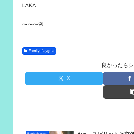
LAKA
〜〜〜🌸
Familyoftaygeta
良かったらシ
X
Familyoftaygeta