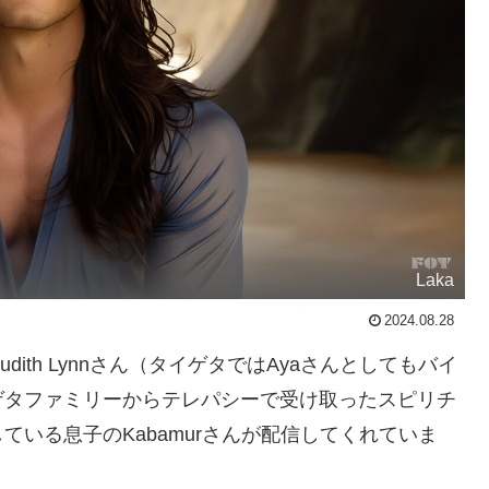
Laka
2024.08.28
ith Lynnさん（タイゲタではAyaさんとしてもバイ
ゲタファミリーからテレパシーで受け取ったスピリチ
いる息子のKabamurさんが配信してくれていま