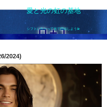
愛と光の虹の基地
シフトに向かって光で団結しよう💫
/2024)