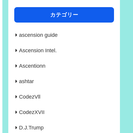
カテゴリー
ascension guide
Ascension Intel.
Ascentionn
ashtar
CodezVll
CodezXVII
D.J.Trump