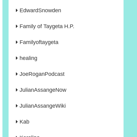
EdwardSnowden
Family of Taygeta H.P.
Familyoftaygeta
healing
JoeRoganPodcast
JulianAssangeNow
JulianAssangeWiki
Kab