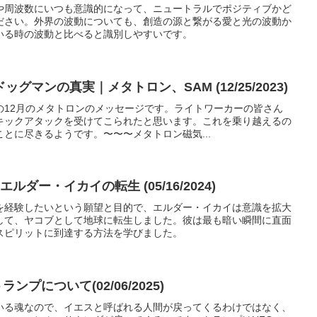
や周波数にいつも意識的になって、ニュートラルでポジティブかど
ださい。外界の波動についても、創造の源と繋がる愛と光の波動か
いる時の波動と比べると識別しやすいです。
マンの真実｜メタトロン、SAM (12/25/2023)
の12月のメタトロンのメッセージです。ライトワーカーの皆さん
キックアタックを受けてこられたと思います。これを乗り越えるの
とに尽きるようです。〜〜〜メタトロン磁気...
ルダー・イカイの転生 (05/16/2024)
を経験したいという願望と目的で、エルダー・イカイは意識を拡大
して、ヤコブとして地球に転生しました。彼は最も暗い瞬間に直面
スピリットに到達する方法を学びました。
ンプについて(02/06/2025)
いる魂なので、イエスと呼ばれる人間が戻ってくるわけではなく、