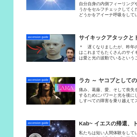
自分自身の内側フィーリング
うかをセルフチェックしてく
どうかをアイーナ呼吸をして
サイキックアタックとドッグ
ascension guide
＊ 遅くなりましたが、昨年
はこれまでもたくさんのサイ
は愛と光の波動でいるというこ
ラカ ～ ヤコブとしてのエ
ascension guide
痛み、葛藤、愛、そして喪失
するためにパワーと光を後に
しすべての障害を乗り越えて
Kab~ イエスの帰還、トラ
ascension guide
私たちは短い人間体験をして