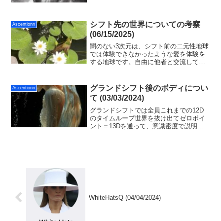
ス💫望むことを自分で選んで考えます。
（重要ポイント；自分が望まないことを
考えないこと） ⇩静か...
シフト先の世界についての考察
Ascentionn
(06/15/2025)
闇のない3次元は、シフト前の二元性地球
では体験できなかったような愛を体験を
する地球です。自由に他者と交流して人
間性と愛と叡智を高めることが可能な世
界です。衣食住すべてと医療（メドベッ
ド等によるケア）など、そのための環境
グランドシフト後のボディについ
Ascentionn
がすべてフリーで手に入ります。
て (03/03/2024)
グランドシフトでは全員これまでの12D
のタイムループ世界を抜け出てゼロポイ
ント＝13Dを通って、意識密度で説明す
ると第８密度意識を一瞬で通過し、全く
新しい宇宙（アイーナステラ・アース）
に顕現して新しい光（アイーナステラ・
フォトン）で結晶化します。
WhiteHatsQ (04/04/2024)