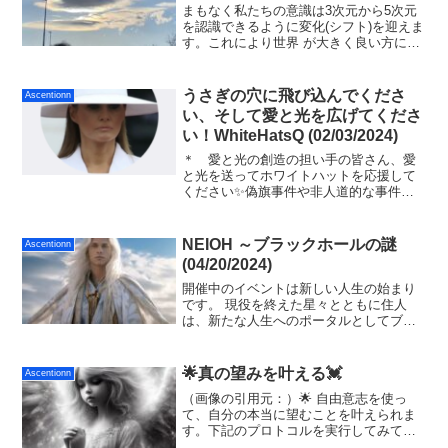
まもなく私たちの意識は3次元から5次元
を認識できるように変化(シフト)を迎えま
す。これにより世界 が大きく良い方に変
化して見えます。これが時代の大転換(グ
ランドシフト)、アセンション、昇天等と
し て、地球の歴史上長く語り継がれてき
うさぎの穴に飛び込んでくださ
Ascentionn
たものです。
い、そして愛と光を広げてくださ
い！WhiteHatsQ (02/03/2024)
＊ 愛と光の創造の担い手の皆さん、愛
と光を送ってホワイトハットを応援して
ください✨偽旗事件や非人道的な事件は
日本でもこれまでも今も起こっています
が、人間がハートで生み出した愛と光は
常に最強のエネルギー共鳴を生み出すた
NEIOH ～ブラックホールの謎
Ascentionn
め、量子場のポジティブク...
(04/20/2024)
開催中のイベントは新しい人生の始まり
です。 現役を終えた星々とともに住人
は、新たな人生へのポータルとしてブラ
ックホールに入ることになります。 生ま
れ変わるために死ぬことは神の賢いマイ
ンドが意図した、源のエネルギーによる
🌟真の望みを叶える💓
Ascentionn
創造の方法です。
（画像の引用元：）🌟 自由意志を使っ
て、自分の本当に望むことを叶えられま
す。下記のプロトコルを実行してみてく
ださい🙂〜〜〜💫望みを叶えるシーケン