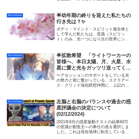
を提供します。 この大きなエネルギーを
受け取り、５次元周波数にもっと自身を
同調させるタイムラインジャンプが起こ
🌟幼年期の終りを迎えた私たちの
Ascentionn
り人類の覚醒が進みます。
行き先は？✨
ボディ・マインド・スピリット複合体と
して学んだ私たちは、意識（スピリッ
ト）のみ、光一つになり次の世界にシフ
トしていきます。ここでの個性やアイデ
ンティティ、細部の記憶は手放して新し
い世界で、周波数に応じた形態で目覚め
🌟拡散希望 「ライトワーカーの
Ascentionn
進化の旅を続けます。
皆様へ、本日太陽、月、火星、水
星に愛と光をガッツリ送ってくだ
さい✨ (02/24/2024)
〜アセンションのサポートをしている光
の勢力と密に繋がっている、ステラアー
ス・グリッド強化瞑想仲間に、上記の天
体を愛と光でプロテクトをして欲しい
旨、今朝テレパシーで要請がありまし
た〜〜愛と光を送る方法：（15分程度）
左脳と右脳のバランスや過去の惑
Ascentionn
静かに座るか横になり、深...
星評議会の決定について
(02/12/2024)
2021年8月の惑星振動テストの結果60万
の意識が創造主への奉仕の道を選択しま
した。これは現在地球に転生しているワ
ンダラーの数と同じです。そして27億人