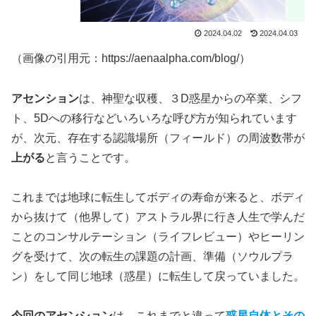
2024.04.02
2024.04.03
（画像の引用元：https://aenaalpha.com/blog/）
アセンション
は、神聖な収穫、３D惑星からの卒業、シフ
ト、5Dへの移行などいろいろな呼び方が知られています
が、次元、存在する認識場所（フィールド）の周波数帯が
上がる
と言うことです。
これまでは地球に転生してボディの寿命が来ると、ボディ
から抜けて（他界して）アストラル界に行き人生で学んだ
ことのコンサルテーション（ライフレビュー）やヒーリン
グを受けて、次の転生の課題の計画、準備（ソウルプラ
ン）をして同じ地球（惑星）に転生して戻っていました。
今回のアセンション
は、これまでと違って
惑星自体とその