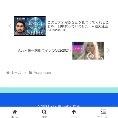
が他者奉仕の道を選びました。左脳と右
脳のバランスをとりながら、さらに第４
密度地球
このビデオがあなたを見つけてくれるこ
とを一日中祈っていました!! – 銀河連合
(2024/04/01)
Aya～第一防衛ライン(04/02/2024)
ホーム
Ascentionn
© 2024 愛と光の虹の基地.
ホーム
検索
トップ
サイドバー