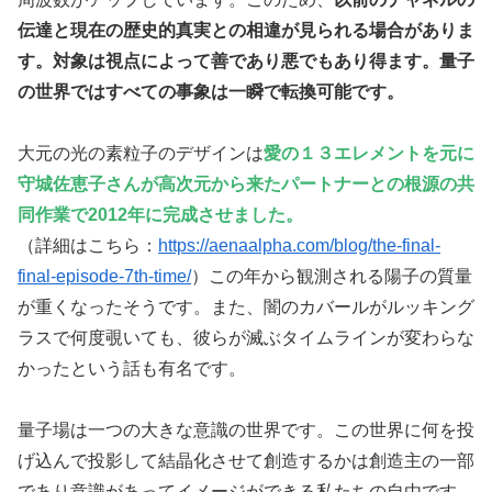
伝達と現在の歴史的真実との相違が見られる場合がありま
す。対象は視点によって善であり悪でもあり得ます。量子
の世界ではすべての事象は一瞬で転換可能です。
大元の光の素粒子のデザインは
愛の１３エレメントを元に
守城佐恵子さんが高次元から来たパートナーとの根源の共
同作業で2012年に完成させました。
（詳細はこちら：
https://aenaalpha.com/blog/the-final-
final-episode-7th-time/
）この年から観測される陽子の質量
が重くなったそうです。また、闇のカバールがルッキング
ラスで何度覗いても、彼らが滅ぶタイムラインが変わらな
かったという話も有名です。
量子場は一つの大きな意識の世界です。この世界に何を投
げ込んで投影して結晶化させて創造するかは創造主の一部
であり意識があってイメージができる私たちの自由です。