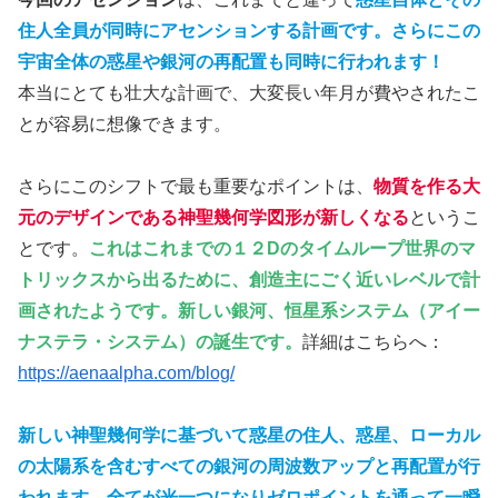
住人全員が同時にアセンションする計画です。さらにこの
宇宙全体の惑星や銀河の再配置も同時に行われます！
本当にとても壮大な計画で、大変長い年月が費やされたこ
とが容易に想像できます。
さらにこのシフトで最も重要なポイントは、
物質を作る大
元のデザインである神聖幾何学図形が新しくなる
というこ
とです。
これはこれまでの１２Dのタイムループ世界のマ
トリックスから出るために、創造主にごく近いレベルで計
画されたようです。新しい銀河、恒星系システム（アイー
ナステラ・システム）の誕生です。
詳細はこちらへ：
https://aenaalpha.com/blog/
新しい神聖幾何学に基づいて
惑星の住人、惑星、ローカル
の太陽系を含むすべての銀河の周波数アップと再配置が行
われます。全てが光一つになりゼロポイントを通って一瞬