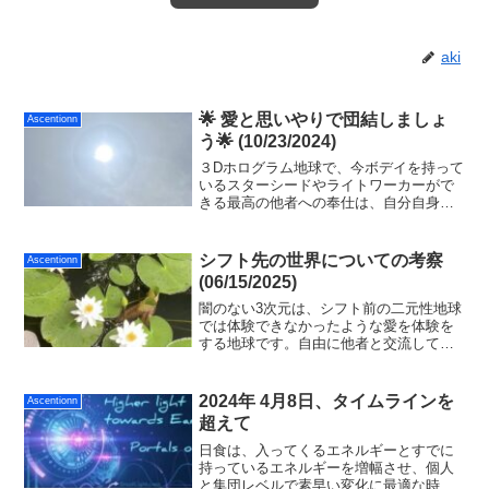
aki
🌟 愛と思いやりで団結しましょ
Ascentionn
う🌟 (10/23/2024)
３Dホログラム地球で、今ボデイを持って
いるスターシードやライトワーカーがで
きる最高の他者への奉仕は、自分自身が
心の中で静かに平和でいて「魂が本来持
っている愛と思いやりの光をハートで活
性化させて、互いに団結すること」で
シフト先の世界についての考察
Ascentionn
す。
(06/15/2025)
闇のない3次元は、シフト前の二元性地球
では体験できなかったような愛を体験を
する地球です。自由に他者と交流して人
間性と愛と叡智を高めることが可能な世
界です。衣食住すべてと医療（メドベッ
ド等によるケア）など、そのための環境
2024年 4月8日、タイムラインを
Ascentionn
がすべてフリーで手に入ります。
超えて
日食は、入ってくるエネルギーとすでに
持っているエネルギーを増幅させ、個人
と集団レベルで素早い変化に最適な時期