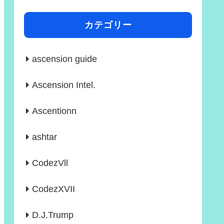
カテゴリー
ascension guide
Ascension Intel.
Ascentionn
ashtar
CodezVll
CodezXVII
D.J.Trump