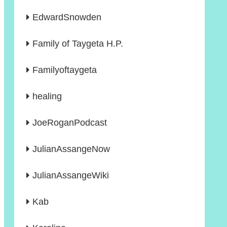
EdwardSnowden
Family of Taygeta H.P.
Familyoftaygeta
healing
JoeRoganPodcast
JulianAssangeNow
JulianAssangeWiki
Kab