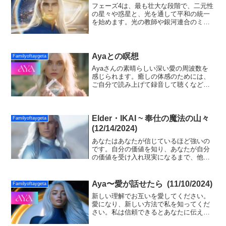
フェーズ4は、最も壮大な段階で、二元性
の星々や惑星と、光を通して平和の統一
を始めます。光の教師や銀河連合のミッ
ションの訪問が増え、肉体がアップグレ
ードされ死は終わります。フェーズ4は、
終わりのない愛の中で拡張していく銀河
文明の創造です。
Ayaとの瞑想
Familyoftaygeta
Ayaさんの素晴らしい深い愛の周波数を
感じられます。癒しの体感のためには、
ご自分で読み上げて録音して聴くなどが
おすすめです
Elder・IKAI ~ 奉仕の魔法の山々
Familyoftaygeta
(12/14/2024)
あなたはあなたが信じているほど強いの
です。自分の価値を知り、あなたが自分
の価値を受け入れ現実になるまで、他の
人から完全に尊敬される ことは決してあ
りません。強い立場から対処すれば、そ
れはすべての努力においてあなたに役立
Aya〜愛が話せたら (11/10/2024)
Familyoftaygeta
つ でしょう。
新しい理解でお互いを愛してください。
愛になり、新しい方法で私を知ってくだ
さい。私は信頼できるとあなたに伝えま
す。私はあなたを決して見捨てません。