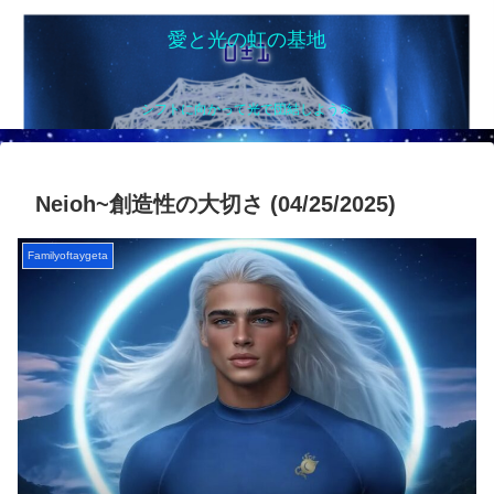
愛と光の虹の基地
シフトに向かって光で団結しよう💫
Neioh~創造性の大切さ (04/25/2025)
Familyoftaygeta