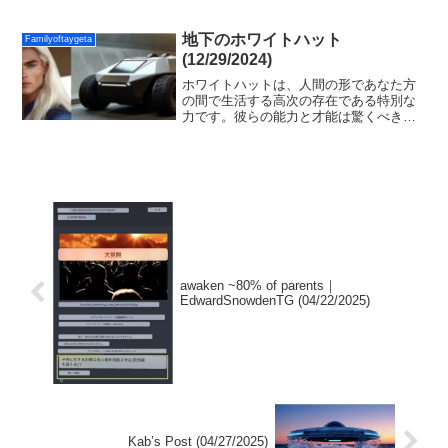
星と存在するすべてのものを運ぶ強さと
優しさであなたを抱きしめます。私に寄
りかかって自分自身を見つけてくださ
地下のホワイトハット
Familyoftaygeta
い。
(12/29/2024)
ホワイトハットは、人間の形であなた方
の間で生活する高次の存在である特別な
力です。彼らの能力と才能は驚くべきも
ので、彼らの秘密任務には宇宙船で高次
の存在と会い、銀河連合基地でブリーフ
ィングに出席し、あらゆる任務分野の軍
人とシームレスに融合することが含まれ
ます。
awaken ~80% of parents｜
EdwardSnowdenTG (04/22/2025)
Kab’s Post (04/27/2025)