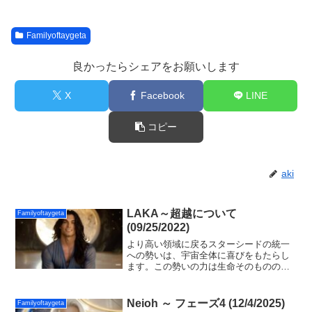
Familyoftaygeta
良かったらシェアをお願いします
X
Facebook
LINE
コピー
aki
LAKA～超越について
Familyoftaygeta
(09/25/2022)
より高い領域に戻るスターシードの統一
への勢いは、宇宙全体に喜びをもたらし
ます。この勢いの力は生命そのものの真
実であり、妨げられることはありませ
ん。光のパワーは文字通り止められず、
完全に顕現し無限に創造を続けるすべて
Neioh ～ フェーズ4 (12/4/2025)
Familyoftaygeta
の生命の能力を示しています。