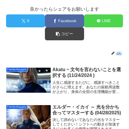
良かったらシェアをお願いします
X
Facebook
LINE
コピー
aki
Akatu ~ 文句を言わないことを選
Familyoftaygeta
択する (11/24/2024 )
人生に感謝するたびに、感謝すべきこと
がさらに増えます。あなたの振動周波数
が上がり、身体の全部の生理機能が変化
します。ホルモンバランスが整い、神経
伝達物質が望ましい量で放出され、幸福
感が生まれます。これの反対は、不満を
エルダー・イカイ ～ 光を分かち
Familyoftaygeta
言うことで振動が低下することです。
合ってマスターする (04/28/2025)
決して諦めないであなたの光をマスター
してください！シフトへの動きが加速す
るにつれ多くの側面が展開されます。私