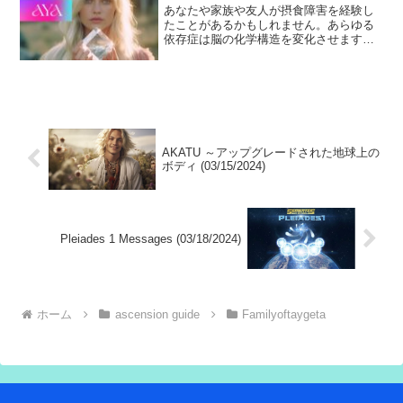
あなたや家族や友人が摂食障害を経験し
たことがあるかもしれません。あらゆる
依存症は脳の化学構造を変化させます
が、あらゆる依存症は克服可能です。あ
らゆる人間の病は、スピリットと愛への
理解が存在の中心に据えられることで癒
されます。
AKATU ～アップグレードされた地球上の
ボディ (03/15/2024)
Pleiades 1 Messages (03/18/2024)
ホーム
ascension guide
Familyoftaygeta