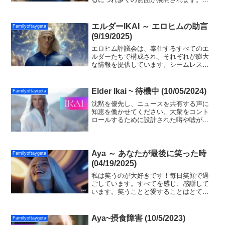
はあなた方と共にいて、常にあなた方を
見守っています。互いに愛し合い、内な
る平和を見つけましょう！感謝の気持ち
エルダーIKAI ～ エロヒムの助言
Familyoftaygeta
があなた方の役に立ちますように！
(9/19/2025)
エロヒム評議会は、奉仕するすべてのエ
ルダーたちで構成され、それぞれが膨大
な情報を提供しています。シームレスな
シーンへの移行に向けた継続的な計画に
携わる各リーダーに敬意を表します！光
の真実を信じることを決してやめないで
Elder Ikai ~ 待機中 (10/05/2024)
Familyoftaygeta
ください！
沈黙を優先し、ニュースを共有する声に
知恵を働かせてください。大衆をコント
ロールするために設計された噂や嘘があ
るでしょう。真実を知るために自分の内
側に入ってください！あなたの魂を信頼
し、真実だけが現れることを知ってくだ
さい！
Aya ～ あなたが最後に笑った時
Familyoftaygeta
(04/19/2025)
私は笑うのが大好きです！毎日笑顔で過
ごしています。すべてを感じ、感謝して
います。笑うことと愛することはとても
近いものです。あらゆる行動の周波数を
高めるよう努めましょう。たとえほんの
一瞬でも、笑いが傷ついた人格を癒すよ
Aya~摂食障害 (10/5/2023)
Familyoftaygeta
うにしましょう。