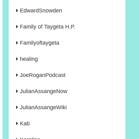
EdwardSnowden
Family of Taygeta H.P.
Familyoftaygeta
healing
JoeRoganPodcast
JulianAssangeNow
JulianAssangeWiki
Kab