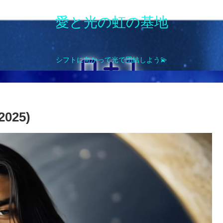
愛と光の虹の基地
シフトに向かって光で団結しよう💫
025)