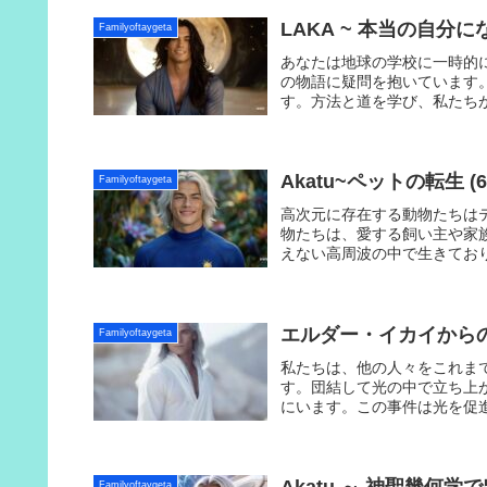
LAKA ~ 本当の自分になる 
Familyoftaygeta
あなたは地球の学校に一時的
の物語に疑問を抱いています
す。方法と道を学び、私たち
Akatu~ペットの転生 (6/2
Familyoftaygeta
高次元に存在する動物たちは
物たちは、愛する飼い主や家
えない高周波の中で生きてお
エルダー・イカイからのメッ
Familyoftaygeta
私たちは、他の人々をこれま
す。団結して光の中で立ち上
にいます。この事件は光を促
Familyoftaygeta