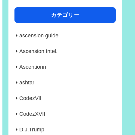
カテゴリー
ascension guide
Ascension Intel.
Ascentionn
ashtar
CodezVll
CodezXVII
D.J.Trump