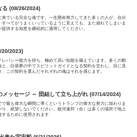
(08/26/2024)
に来ている完全な魂です。一生懸命努力してきた多くの人が、自分
。すべてがうまくいっているように見えても、また崩れてしまいま
が提供する知恵を継続的に適用してください。
0/2023)
テレパシー能力を持ち、極めて高い知能を備えています。多くの動
族と、白昼夢の中でスピリットガイドとなる契約を交わし、目に見
り、この契約を選んだそれぞれの魂はそれを感じます。
セージ ～ 団結して立ち上がれ (07/14/2024)
でで最も偉大な瞬間に導くというトランプの偉大な努力に加わりま
がり、絶望しないでください。銀河連邦（合）は多くの場所で地上
進するために使用されます.