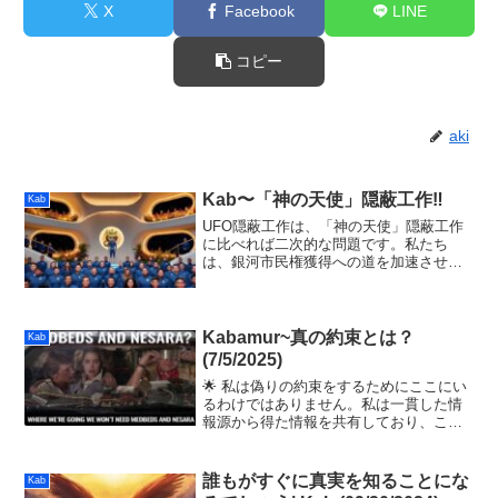
X
Facebook
LINE
コピー
aki
Kab〜「神の天使」隠蔽工作‼️
Kab
UFO隠蔽工作は、「神の天使」隠蔽工作
に比べれば二次的な問題です。私たち
は、銀河市民権獲得への道を加速させる
ために最適化された環境の中にいます。
闇の勢力は、光の勢力が宇宙船で移動
し、常に支配権を握っていることを人間
に知られたくないのです。
Kabamur~真の約束とは？
Kab
(7/5/2025)
🌟 私は偽りの約束をするためにここにい
るわけではありません。私は一貫した情
報源から得た情報を共有しており、この
情報が一般的な真実追及者の言説と矛盾
する場合は、躊躇せずに発言します。私
が真実だと知っている限りにおいて、ホ
誰もがすぐに真実を知ることにな
Kab
ワイトハットは金融リセ...