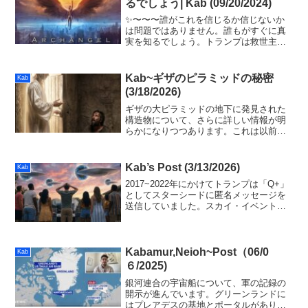
るでしょう| Kab (09/20/2024)
✨〜〜〜誰がこれを信じるか信じないか
は問題ではありません。誰もがすぐに真
実を知るでしょう。トランプは救世主で
も反キリストでもありません。彼は私た
ちと同じように人間の経験をしている魂
です。彼はまた、歴史のこの瞬間にもっ
Kab~ギザのピラミッドの秘密
Kab
と大きな目的を果たしてお...
(3/18/2026)
ギザの大ピラミッドの地下に発見された
構造物について、さらに詳しい情報が明
らかになりつつあります。これは以前、
地球と銀河連合の母船を結ぶデータセン
ターのようなものと明かされていまし
た。この構造物が発見されたのは、人類
Kab’s Post (3/13/2026)
Kab
の歴史が終焉に近づいているからです。
2017~2022年にかけてトランプは「Q+」
としてスターシードに匿名メッセージを
送信していました。スカイ・イベントで
私たちがシフトすると、カバールは残さ
れこの世界は崩壊します。彼は公にでき
ない作戦で、サタニストとクローンの排
除を推進中です。魂の愛と光に気づいて
Kabamur,Neioh~Post（06/0
Kab
平和でいてください。
６/2025)
銀河連合の宇宙船について、軍の記録の
開示が進んでいます。グリーンランドに
はプレアデスの基地とポータルがあり、