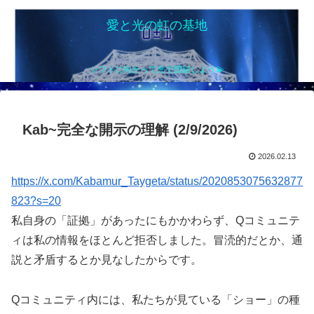
愛と光の虹の基地
シフトに向かって光で団結しよう💫
Kab~完全な開示の理解 (2/9/2026)
2026.02.13
https://x.com/Kabamur_Taygeta/status/2020853075632877
823?s=20
私自身の「証拠」があったにもかかわらず、Qコミュニテ
ィは私の情報をほとんど拒否しました。冒涜的だとか、通
説と矛盾するとか見なしたからです。
Qコミュニティ内には、私たちが見ている「ショー」の種