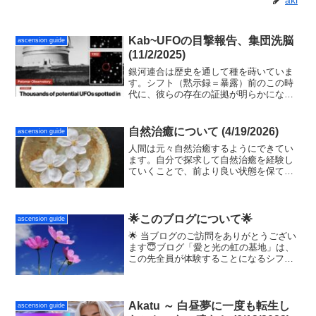
Kab~UFOの目撃報告、集団洗脳
ascension guide
(11/2/2025)
銀河連合は歴史を通して種を蒔いていま
す。シフト（黙示録＝暴露）前のこの時
代に、彼らの存在の証拠が明らかになり
人々の目覚めを促しています。私たちの
意識は宇宙を移動する天体や太陽、ある
いは宇宙の周期によって向上するのでは
自然治癒について (4/19/2026)
ascension guide
なく、銀河連合からの支援によります。
人間は元々自然治癒するようにできてい
ます。自分で探求して自然治癒を経験し
ていくことで、前より良い状態を保てる
ようになり、自信となっていきます。前
向きに希望を持って自分を立て直してい
くことで、ご自身が魂であることにも確
信が持てるようになります。
🌟このブログについて🌟
ascension guide
🌟 当ブログのご訪問をありがとうござい
ます😇ブログ「愛と光の虹の基地」は、
この先全員が体験することになるシフト
（アセンション）について知って、完全
で完璧な自分自身のソウルと調和するた
めの情報を提供しています。ご自身の今
のハートに共鳴しないも...
Akatu ～ 白昼夢に一度も転生し
ascension guide