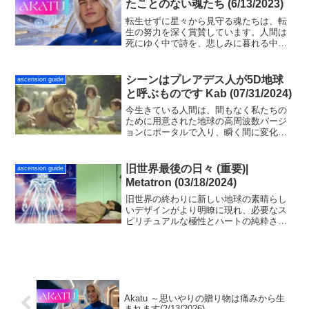
たことのない魂たち (6/13/2023)
転生せずに星々から見守る魂たちは、転
生の努力を深く賞賛しています。人間は
死にゆく中で詩を、悲しみに暮れる中で
音楽を、そして老いていく中で美を創造
すします。彼らは地球の見守り手であ
り、その役割は計り知れないほど大きい
シーンはプレアデス人が5D地球
ascension guide
です。
と呼ぶものです Kab (07/31/2024)
今生きている人間は、間もなく私たちの
ために用意された地球の高周波数バージ
ョンにポータルで入り、瞬く間に変化し
ます。 これは、聖書の天使であるプレア
デス人が、準備ができている人々が5D銀
河市民になることを可能にするための計
旧世界最後の日々 (重要)|
ascension guide
画です。 死と病気はなくなります。
Metatron (03/18/2024)
旧世界の終わりに新しい地球の素晴らし
いデザインがより明瞭に現れ、必要なス
ピリチュアルな極性とハートの純粋さを
達成した多くのソウルは、ライトボディ
への変容を経験し、エクスタシー、啓
示、それぞれの高次のクリスタリン（結
晶質）の自己と再会します。
Akatu ～思いやりの贈り物は痛みから生
まれます(2/13/2026)