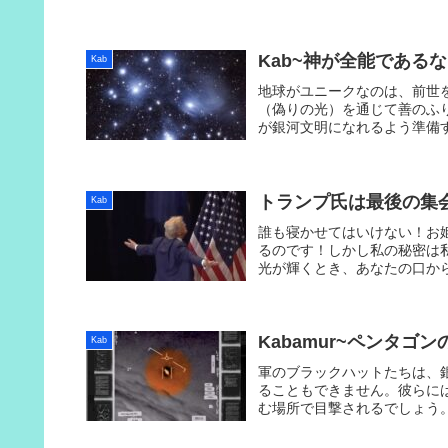
闇の勢力から完全に分離させ
Kab~神が全能であるなら
Kab
地球がユニークなのは、前世
（偽りの光）を通じて善のふ
が銀河文明になれるよう準備
トランプ氏は最後の集会を終え
Kab
誰も寝かせてはいけない！お
るのです！しかし私の秘密は
光が輝くとき、あなたの口か
明けに私は勝つ！私は勝つ！
Kab
軍のブラックハットたちは、
ることもできません。彼らに
む場所で目撃されるでしょう