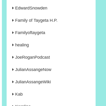
EdwardSnowden
Family of Taygeta H.P.
Familyoftaygeta
healing
JoeRoganPodcast
JulianAssangeNow
JulianAssangeWiki
Kab