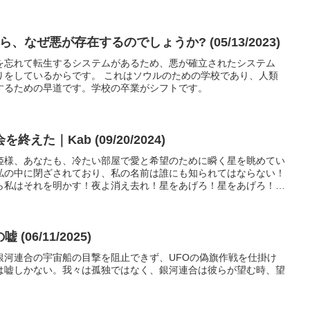
ます。
、なぜ悪が存在するのでしょうか? (05/13/2023)
を忘れて転生するシステムがあるため、悪が確立されたシステム
りをしているからです。 これはソウルのための学校であり、人類
するための早道です。学校の卒業がシフトです。
た｜Kab (09/20/2024)
姫様、あなたも、冷たい部屋で愛と希望のために瞬く星を眺めてい
私の中に閉ざされており、私の名前は誰にも知られてはならない！
ら私はそれを明かす！夜よ消え去れ！星をあげろ！星をあげろ！夜
Kabamur~ペンタゴンの嘘 (06/11/2025)
銀河連合の宇宙船の目撃を阻止できず、UFOの偽旗作戦を仕掛け
は嘘しかない。我々は孤独ではなく、銀河連合は彼らが望む時、望
。