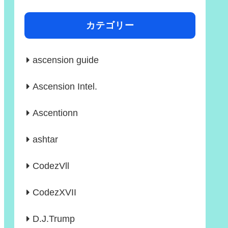
カテゴリー
ascension guide
Ascension Intel.
Ascentionn
ashtar
CodezVll
CodezXVII
D.J.Trump