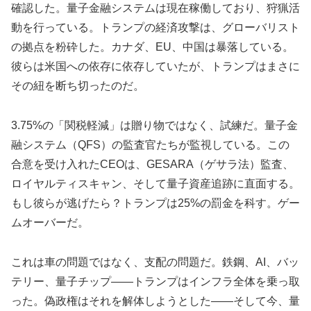
確認した。量子金融システムは現在稼働しており、狩猟活
動を行っている。トランプの経済攻撃は、グローバリスト
の拠点を粉砕した。カナダ、EU、中国は暴落している。
彼らは米国への依存に依存していたが、トランプはまさに
その紐を断ち切ったのだ。
3.75%の「関税軽減」は贈り物ではなく、試練だ。量子金
融システム（QFS）の監査官たちが監視している。この
合意を受け入れたCEOは、GESARA（ゲサラ法）監査、
ロイヤルティスキャン、そして量子資産追跡に直面する。
もし彼らが逃げたら？トランプは25%の罰金を科す。ゲー
ムオーバーだ。
これは車の問題ではなく、支配の問題だ。鉄鋼、AI、バッ
テリー、量子チップ――トランプはインフラ全体を乗っ取
った。偽政権はそれを解体しようとした――そして今、量