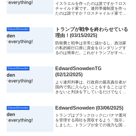
イスラエルを作ったのは誰ですか？ロス
チャイルド家です。連邦準備制度を作っ
たのは誰ですか？ロスチャイルド家で
す。米国の外交政策を運営しているのは
誰か？ ロスチャイルド家です。これは単
なるネタニヤフ対トランプではなくこれ
トランプが戦争を終わらせている
EdwardSnowden
はトランプ対支配システムです。
理由！(03/15/2025)
防衛費と戦争は非常に儲かるし、政治家
の私的銀行口座に資金をロンダリングす
るのは簡単だ。これがトランプがすべて
の戦争を終わらせている理由だ。
EdwardSnowdenTG
EdwardSnowden
(02/12/2025)
より連邦判事は、行政府の最高責任者が
国内で気に入らないことをすることはで
きないと判決を下しているだけでなく、
行政府の外交に対する統制も主張してい
るという事実を見逃さないでください。
連邦官僚は、司法機関を利用して、大統
EdwardSnowden (03/06/2025)
EdwardSnowden
領が単なる名ばかりで、実...
トランプはブラックロックにパナマ運河
を管理する両社を買収するよう「指示」
しました。トランプが全ての強力な国を
降伏させることができるのであれば、な
ぜ最も強力な企業すべてに同じことをさ