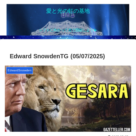
愛と光の虹の基地
シフトに向かって光で団結しよう💫
Edward SnowdenTG (05/07/2025)
EdwardSnowden