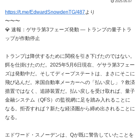
2025.05.07
https://t.me/EdwardSnowdenTG/487
より
〜〜〜
💎 速報：ゲサラ第3フェーズ発動 ― トランプの量子トラ
ップが作動停止
トランプは降伏するために関税を引き下げたのではない。
餌を仕掛けたのだ。2025年5月6日現在、ゲサラ第3フェー
ズは発動中だ。そしてディープステートは、まさにそこに
飛び込んだ。米国自動車メーカーへの「払い戻し」？救済
措置ではなく、追跡装置だ。払い戻しを受け取れば、量子
金融システム（QFS）の監視網に足を踏み入れることに
なる。拒否すれば？新たな経済圏から締め出されることに
なる。
​​エドワード・スノーデンは、Qが既に警告していたことを