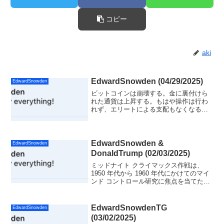
コピー
aki
EdwardSnowden (04/29/2025)
EdwardSnowden
ビットコインは崩壊する。金に裏付けら
れた通貨は上昇する。もはや操作は行わ
れず、エリートによる支配もなくなる。
法定通貨詐欺は終焉を迎えた。メディア
の終焉は確実だ。StarlinkとProject ODIN
が今や世界通信を担っている。真実は止
められない。
EdwardSnowden &
EdwardSnowden
DonaldTrump (02/03/2025)
ミッドナイト クライマックス作戦は、
1950 年代から 1960 年代にかけてのマイ
ンド コントロール研究に焦点を当てた、
CIA のより広範なプロジェクト MKUltra
の、非常に物議を醸した秘密のサブプロ
ジェクトでした。
EdwardSnowdenTG
EdwardSnowden
(03/02/2025)