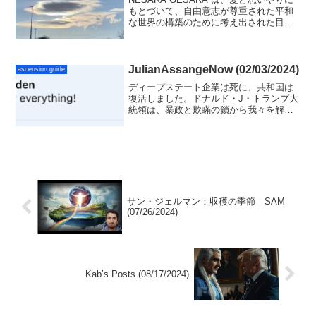
もとづいて、自由意志が尊重された平和
な世界の構築のために考え出された目標
です。これについて学び、実践するには
どうしたらよいか考えることにより、他
者奉仕を学び周波数アップを図ることが
できます。
JulianAssangeNow (02/03/2024)
ascension guide
ディープステート企業は死に、共和国は
復活しました。ドナルド・J・トランプ大
統領は、暴政と欺瞞の鎖から我々を解放
しました。詐欺、操作、反逆を通じて行
使したディープステートの権力はなくな
りました。我々国民はついに自由になり
ました。
サン・ジェルマン：収穫の季節｜SAM
(07/26/2024)
Kab’s Posts (08/17/2024)