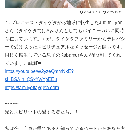
2024.08.18
2025.12.23
7Dプレアデス・タイゲタから地球に転生したJudith Lynn
さん（タイゲタではAyaさんとしてもバイローカルに同時
存在しています。）が、タイゲタファミリーからテレパシ
ーで受け取ったスピリチュアルなメッセージと開示です。
同じく転生している息子のKabamurさんが配信してくれ
ています。感謝💓
https://youtu.be/W2yzeQmmNkE?
si=BSAIh_QSxYwYpEEu
https://familyoftaygeta.com
〜〜〜
光とスピリットの愛する者たちよ！
私は今、自身が愛であると知っているハートからあなた方