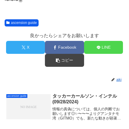
〜〜〜🌸
ascension guide
良かったらシェアをお願いします
X
Facebook
LINE
コピー
aki
タッカーカールソン・インテル
ascension guide
(09/28/2024)
情報の真偽については、個人の判断でお
願いします🙂✨〜〜〜よりグアンタナモ
湾（GITMO）でも、新たな動きが顕著で
す。報道によると、カバールの囚人の大
量流入に備えて、ここ数ヶ月でGITMOの