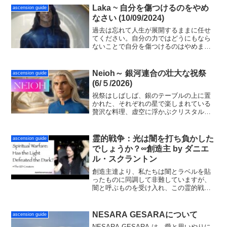
収容施設の大規模な拡張が完了しまし
Laka ~ 自分を傷つけるのをやめ
ascension guide
た。数週間以内に軍...
なさい (10/09/2024)
過去は忘れて人生が展開するままに任せ
てください。自分の力ではどうにもなら
ないことで自分を傷つけるのはやめまし
ょう。一瞬一瞬が新たなスタートのチャ
ンスなので、自分の物語のヒーローにな
り自分を力強く光に満ちた存在として今
Neioh～ 銀河連合の壮大な祝祭
ascension guide
を生きてください。
(6/５/2026)
祝祭はしばしば、銀のテーブルの上に置
かれた、それぞれの星で楽しまれている
贅沢な料理、虚空に浮かぶクリスタルの
球体とともに繰り広げられます。到着す
る各魂は、色と音色の中を流れ、回転す
る何千もの光り輝く妖精たちに迎えられ
霊的戦争：光は闇を打ち負かした
ascension guide
ます。音楽はそれぞれの集まりの中心で
でしょうか？∞創造主 by ダニエ
す。
ル・スクラントン
創造主達より、私たちは闇とラベルを貼
ったものに同調して非難していますが、
闇と呼ぶものを受け入れ、この霊的戦争
という考えをきっぱりと捨て去る必要が
あります。光をもっと明るく輝かせ、暗
闇で遊んでいた人たちを光の中に招き入
NESARA GESARAについて
ascension guide
れてください。
NESARA GESARA は、愛と思いやりに