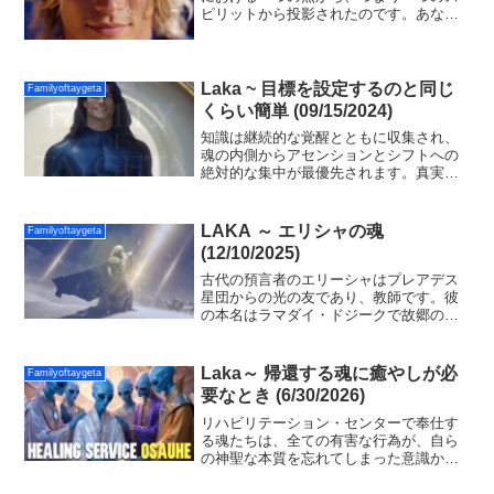
ピリットから投影されたのです。あなた
の視覚は、内なるものであれ外なるもの
であれ、創造性、想像力、そして拡大を
可能にする入り口です。
Laka ~ 目標を設定するのと同じ
Familyoftaygeta
くらい簡単 (09/15/2024)
知識は継続的な覚醒とともに収集され、
魂の内側からアセンションとシフトへの
絶対的な集中が最優先されます。真実を
求めるという新しい意図が広がり、奉仕
するための目標が立てられ多くの人がフ
ォーラムで集団の光を共有しています。
LAKA ～ エリシャの魂
Familyoftaygeta
すべてのハートに平和を送ってくださ
(12/10/2025)
い。
古代の預言者のエリーシャはプレアデス
星団からの光の友であり、教師です。彼
の本名はラマダイ・ドジークで故郷の星
はアトラスです。彼は二元性の白昼夢を
体験するために何度も地球を訪れまし
た。彼の最後の夢はチャールズ・リンド
Laka～ 帰還する魂に癒やしが必
Familyoftaygeta
バーグとして生きたものでした。
要なとき (6/30/2026)
リハビリテーション・センターで奉仕す
る魂たちは、全ての有害な行為が、自ら
の神聖な本質を忘れてしまった意識から
生じたものであることを理解していま
す。旅人は、自分が創り出した様々な要