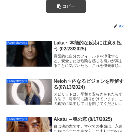
コピー
aki
Laka ~ 本能的な反応に注意を払
Familyoftaygeta
う (02/28/2025)
意図的に自分のフィールドを浄化する
と、安全または危険を感じる能力が高ま
ることに気づいたら、これを優先事項に
してくださいシーンへの移行が、すべて
の存在にとっての答えとなるでしょう。
反応や恐れのない完全な平和の生活は、
Neioh ~ 内なるビジョンを理解す
Familyoftaygeta
すべての人に開かれる贈り物です。
る(07/13/2024)
スピリットは、平和と安らぎをもたらす
方法で、毎瞬間に語りかけています。こ
の真実に集中して目を閉じてください。
リラックスしてスピリットが役立つこと
や良いことを見せてくれるよう、内なる
視力があなたに役立つように準備してく
Akatu ～魂の窓 (8/17/2025)
Familyoftaygeta
ださい。
目は魂の窓です。すべての生命は、永遠
における一つの点から、つまり一つのス