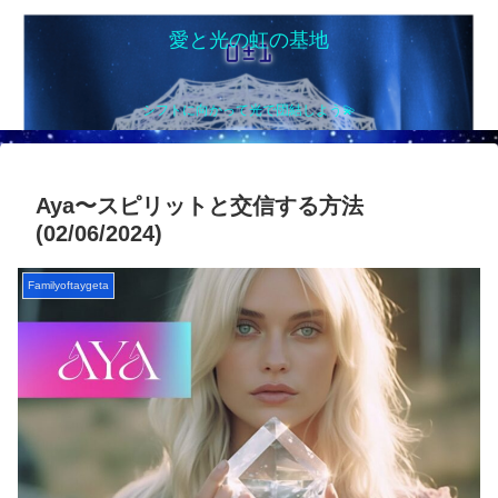
愛と光の虹の基地
シフトに向かって光で団結しよう💫
Aya〜スピリットと交信する方法
(02/06/2024)
Familyoftaygeta