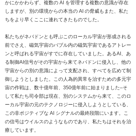
かにかかわらず、複数の AI を管理する複数の意識が存在
しますが、別の環境からの本当の AI の脅威もまた、私た
ちをより早くここに連れてきたものでした。
私たちがネバドンとも呼ぶこのローカル宇宙が形成される
前でさえ、磁気宇宙のバブル内の磁気宇宙であるアトレー
ンと呼ばれる宇宙がすでに存在していました。あるAI、あ
る制御AI信号がその宇宙から来てネバドンに侵入し、他の
宇宙からの別の意識によって支配され、すべてを広めて制
御しようとしました。この人為的異常を治すための多元宇
宙の作戦は、数十億年前、350億年前に始まりました–そ
して私たち司令部は現在、別のシステムから来て、このロ
ーカル宇宙の元のテクノロジーに侵入しようとしている、
この非ポジティブな AI シグナルの最終段階にいます。こ
の信号はウイルスのようなものであり、私たちはそれを治
療しています。