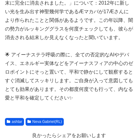
末に完全に消去されました。」について：2012年に新し
い光を生み出す神聖幾何学であるÆマカバが17Æさんに
より作られたことと関係があるようです。この年以降、闇
の勢力がルッキンググラスを何度チェックしても、彼らが
消去される結末しか見えなくなったと聞いています。
🌟 アイーナステラ呼吸の際に、全ての否定的なAIやデバ
イス、エネルギー実体などをアイーナスフィアの中心のゼ
ロポイントにそっと置いて、平和で静かにして観察すると
すぐ消滅してスッキリします。ご自身が入って意図しても
とても効果があります。その都度何度でも行って、内なる
愛と平和を確定してください✨
ashtar
Neva Gabriel(RL)
良かったらシェアをお願いします