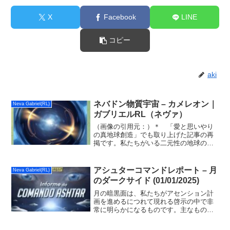
X
Facebook
LINE
コピー
aki
ネバドン物質宇宙 – カメレオン｜
Neva Gabriel(RL)
ガブリエルRL（ネヴァ）
（画像の引用元：）＊ 「愛と思いやり
の真地球創造」でも取り上げた記事の再
掲です。私たちがいる二元性の地球の役
割がよく理解でき、意識と視野の拡大が
期待できます。ガブリエルさんありがと
う🙂〜〜〜私たちの物質的な宇宙ネバド
アシュターコマンドレポート – 月
Neva Gabriel(RL)
ンは、3つの物質的な宇宙...
のダークサイド (01/01/2025)
月の暗黒面は、私たちがアセンション計
画を進めるにつれて現れる啓示の中で非
常に明らかになるものです。主なものの1
つは、ダークサイドは長い間、次元の刑
務所であり、地球にいたときに犯罪や普