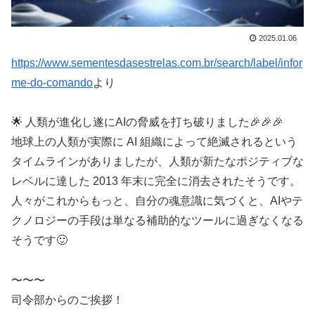
2025.01.06
https://www.sementesdasestrelas.com.br/search/label/infor
me-do-comando
より
🌟 人類が進化し遂にAIの脅威を打ち破りました🎉🎉🎉
地球上の人類が実際に AI 組織によって絶滅されるという
タイムラインがありましたが、人類が新たなポジティブな
レベルに達した 2013 年末に完全に消去されたそうです。
人々がこれからもっと、自分の魂意識に気づくと、AIやテ
クノロジーの手段は単なる補助的なツールに過ぎなくなる
そうです🙂
〜〜〜
司令部からのご挨拶！