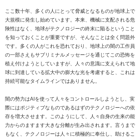
ここ数十年、多くの人にとって脅威となるものが地球上で
大規模に発生し始めています。本来、機械に支配される危
険性はなく、地球がテクノロジーの終末に陥るということ
を知っておくことが重要ですが、そんなことは全く問題外
です。多くの人がこれを恐れており、地球上の闇の工作員
の一部さえもサブリミナルメッセージを通じてこの恐怖を
植え付けようとしていますが、人々の意識に支えられて地
球に到達している拡大中の膨大な光を考慮すると、これは
持続可能なタイムラインではありません。
闇の勢力はAIを使って人々をコントロールしようとし、実
際にはポジティブなものであるはずのテクノロジーへの依
存を増大させます。このようにして、人々自身の生来の能
力からのますます大きな分離が生み出されます。言うまで
もなく、テクノロジーは人々に積極的に奉仕し、助けるこ