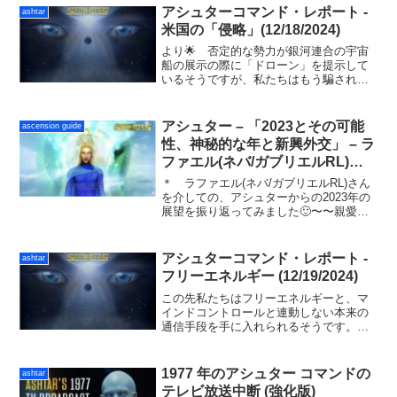
遍法からの逸脱を犯した人々の多くが闇
アシュターコマンド・レポート -
ashtar
に吸い込まれたという事実です。
米国の「侵略」(12/18/2024)
より🌟 否定的な勢力が銀河連合の宇宙
船の展示の際に「ドローン」を提示して
いるそうですが、私たちはもう騙されま
せんね。現在、地球上の12の主要国との
間で、権力の舞台裏で会合が行われてい
るそうです。支配者達は地球の解放を迫
アシュター – 「2023とその可能
ascension guide
られています❣️アジア...
性、神秘的な年と新興外交」 – ラ
ファエル(ネバ/ガブリエルRL)
(12/30/2022)再掲
＊ ラファエル(ネバ/ガブリエルRL)さん
を介しての、アシュターからの2023年の
展望を振り返ってみました🙂〜〜親愛な
る皆さん、こんにちは！もう一度ここに
来られて嬉しいです。皆さんはこの銀河
の他の誰とも違って、超越的な荷物を運
アシュターコマンド・レポート -
ashtar
ぶ真に神秘的な...
フリーエネルギー (12/19/2024)
この先私たちはフリーエネルギーと、マ
インドコントロールと連動しない本来の
通信手段を手に入れられるそうです。そ
うして初めて奴隷支配から解放され、前
向きな自由意志を行使できるようです。
そのためにも心に愛と神聖な美徳を保ち
1977 年のアシュター コマンドの
ashtar
続けてください。
テレビ放送中断 (強化版)