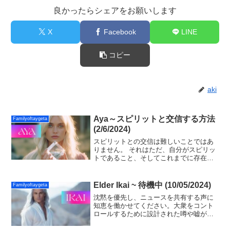
良かったらシェアをお願いします
X
Facebook
LINE
コピー
aki
Aya～スピリットと交信する方法
Familyoftaygeta
(2/6/2024)
スピリットとの交信は難しいことではあ
りません。 それはただ、自分がスピリッ
トであること、そしてこれまでに存在し
たあらゆる命が自分の一部であることに
気づくことです！これはワンネス（一体
感）であり、この愛に参加するようあな
Elder Ikai ~ 待機中 (10/05/2024)
Familyoftaygeta
たを招待します！
沈黙を優先し、ニュースを共有する声に
知恵を働かせてください。大衆をコント
ロールするために設計された噂や嘘があ
るでしょう。真実を知るために自分の内