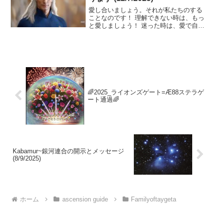
愛し合いましょう。それが私たちのする
ことなのです！ 理解できない時は、もっ
と愛しましょう！ 迷った時は、愛で自分
自身を見つけましょう。 孤独を感じた
ら、手を差し伸べ、優しさを示しましょ
う。 きっと幸福の周波数に包まれるでし
ょう！
🌈2025_ライオンズゲート=Æ88ステラゲ
ート通過​🌈
Kabamur~銀河連合の開示とメッセージ
(8/9/2025)
ホーム
ascension guide
Familyoftaygeta