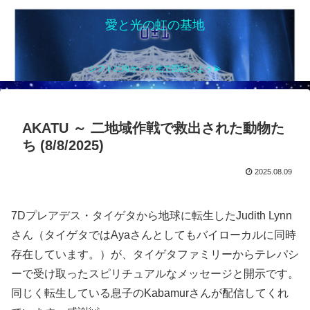
愛と光の虹の基地
シフトに向かって光で団結しよう💫
AKATU ～ 二地域作戦で救出された動物た
ち (8/8/2025)
2025.08.09
7Dプレアデス・タイゲタから地球に転生したJudith Lynn
さん（タイゲタではAyaさんとしてもバイローカルに同時
存在しています。）が、タイゲタファミリーからテレパシ
ーで受け取ったスピリチュアルなメッセージと開示です。
同じく転生している息子のKabamurさんが配信してくれ