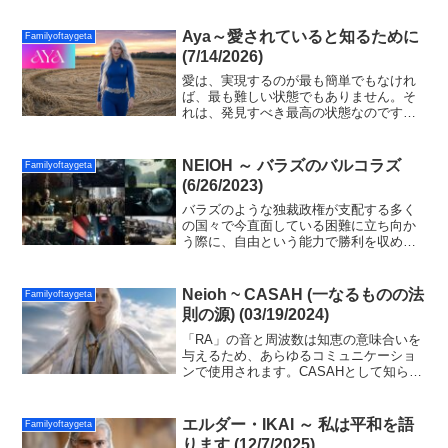
側に入ってください！あなたの魂を信頼
し、真実だけが現れることを知ってくだ
さい！
Aya～愛されていると知るために
Familyoftaygeta
(7/14/2026)
愛は、実現するのが最も簡単でもなけれ
ば、最も難しい状態でもありません。そ
れは、発見すべき最高の状態なのです。
愛は、数え切れないほどの生きている
星々の愛しい魂たちへの贈り物として、
いつもそこにあります。愛とは、あなた
NEIOH ～ バラズのバルコラズ
Familyoftaygeta
を故郷へと導く、存在の本質なのです。
(6/26/2023)
バラズのような独裁政権が支配する多く
の国々で今直面している困難に立ち向か
う際に、自由という能力で勝利を収める
ように、私たちは熟考と慈悲の心をもっ
て、強く訴えます。エリート層と闇の勢
力が惑星を破壊する前に、光によるグラ
Neioh ~ CASAH (一なるものの法
Familyoftaygeta
ンドシフトが必ず実現するでしょう。
則の源) (03/19/2024)
「RA」の音と周波数は知恵の意味合いを
与えるため、あらゆるコミュニケーショ
ンで使用されます。CASAHとして知られ
る素晴らしい光の存在のソウルは、一つ
として話す多くのソウルのユニークな声
です。 チャネリングで、この声は「RA」
エルダー・IKAI ～ 私は平和を語
Familyoftaygeta
と呼ばれるようになりました。
ります (12/7/2025)